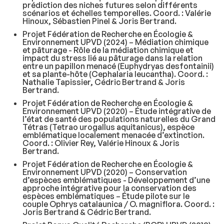
prédiction des niches futures selon différents
scénarios et échelles temporelles. Coord. : Valérie
Hinoux, Sébastien Pinel & Joris Bertrand.
Projet Fédération de Recherche en Écologie &
Environnement UPVD (2024) – Médiation chimique
et pâturage - Rôle de la médiation chimique et
impact du stress lié au pâturage dans la relation
entre un papillon menacé (
Euphydryas desfontainii
)
et sa plante-hôte (
Cephalaria leucantha
). Coord. :
Nathalie Tapissier, Cédric Bertrand & Joris
Bertrand.
Projet Fédération de Recherche en Écologie &
Environnement UPVD (2020) – Étude intégrative de
l’état de santé des populations naturelles du Grand
Tétras (
Tetrao urogallus aquitanicus
), espèce
emblématique localement menacée d’extinction.
Coord. : Olivier Rey, Valérie Hinoux & Joris
Bertrand.
Projet Fédération de Recherche en Écologie &
Environnement UPVD (2020) – Conservation
d’espèces emblématiques - Développement d’une
approche intégrative pour la conservation des
espèces emblématiques – Étude pilote sur le
couple
Ophrys catalaunica
/
O. magniflora
. Coord. :
Joris Bertrand & Cédric Bertrand.