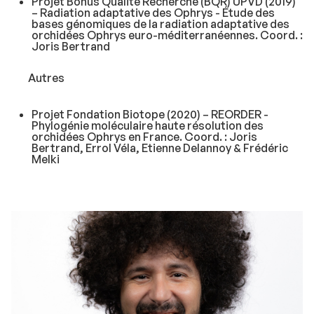
Projet Bonus Qualité Recherche (BQR) UPVD (2019)
– Radiation adaptative des
Ophrys
- Étude des
bases génomiques de la radiation adaptative des
orchidées
Ophrys
euro-méditerranéennes. Coord. :
Joris Bertrand
Autres
Projet Fondation Biotope (2020) – REORDER -
Phylogénie moléculaire haute résolution des
orchidées
Ophrys
en France. Coord. : Joris
Bertrand, Errol Véla, Etienne Delannoy & Frédéric
Melki