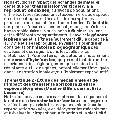
Nous étudions l’impact des échanges de matériel
génétique par
transmission verticale
(via la
reproduction sexuée
) au niveau de populations :
entre écotypes/accessions, taxons frères ou espèces
étroitement apparentées afin de décrypter les
processus éco-évolutifs qui sous-tendent l’adaptation
des plantes à leur environnement, et ce, jusqu’à leurs
bases moléculaires. Nous visons à élucider les liens
entre différents compartiments, à savoir : le
génome
,
le
phénome
et la
fitness
(autrement dit, la capacité à
survivre et à se reproduire), en veillant à prendre en
considération l’
histoire biogéographique
des
espèces et des régions dans lesquelles elles
s’établissent. Pour ce faire, nous étudions notamment
des
zones d’hybridation
, qui permettent de mettre
en évidence des régions génomiques et des traits
résistants au flux de gènes, potentiellement impliqués
dans l’adaptation locale et/ou l’isolement reproductif.
Thématique 2 - Étude des mécanismes et de
l’impact des transferts horizontaux entre
espèces éloignées (Moaine El Baidouri et Eric
Lasserre)
Notre équipe vise aussi à caractériser la fréquence et
la nature des
transferts horizontaux
(échanges ne
s’effectuant pas via le brassage occasionné par la
reproduction sexuée), à en décrypter les mécanismes
et à évaluer leur impact sur la fonction et la plasticité