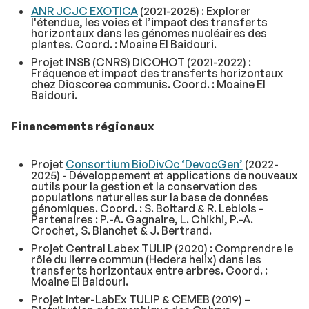
ANR JCJC EXOTICA
(2021-2025) : Explorer
l'étendue, les voies et l’impact des transferts
horizontaux dans les génomes nucléaires des
plantes. Coord. : Moaine El Baidouri.
Projet INSB (CNRS) DICOHOT (2021-2022) :
Fréquence et impact des transferts horizontaux
chez
Dioscorea communis
. Coord. : Moaine El
Baidouri.
Financements régionaux
Projet
Consortium BioDivOc ‘DevocGen’
(2022-
2025) - Développement et applications de nouveaux
outils pour la gestion et la conservation des
populations naturelles sur la base de données
génomiques. Coord. : S. Boitard & R. Leblois -
Partenaires : P.-A. Gagnaire, L. Chikhi, P.-A.
Crochet, S. Blanchet & J. Bertrand.
Projet Central Labex TULIP (2020) : Comprendre le
rôle du lierre commun (
Hedera helix
) dans les
transferts horizontaux entre arbres. Coord. :
Moaine El Baidouri.
Projet Inter-LabEx TULIP & CEMEB (2019) –