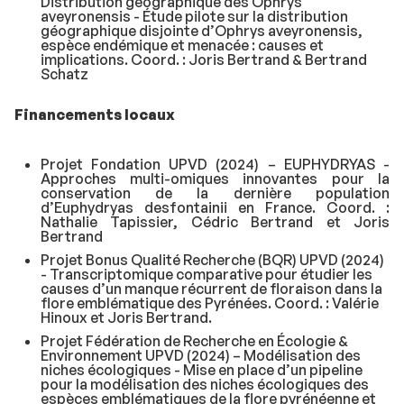
Distribution géographique des
Ophrys
aveyronensis
- Étude pilote sur la distribution
géographique disjointe
d’Ophrys aveyronensis
,
espèce endémique et menacée : causes et
implications. Coord. : Joris Bertrand & Bertrand
Schatz
Financements locaux
Projet Fondation UPVD (2024) – EUPHYDRYAS -
Approches multi-omiques innovantes pour la
conservation de la dernière population
d’Euphydryas desfontainii
en France. Coord. :
Nathalie Tapissier, Cédric Bertrand et Joris
Bertrand
Projet Bonus Qualité Recherche (BQR) UPVD (2024)
- Transcriptomique comparative pour étudier les
causes d’un manque récurrent de floraison dans la
flore emblématique des Pyrénées. Coord. : Valérie
Hinoux et Joris Bertrand.
Projet Fédération de Recherche en Écologie &
Environnement UPVD (2024) – Modélisation des
niches écologiques - Mise en place d’un pipeline
pour la modélisation des niches écologiques des
espèces emblématiques de la flore pyrénéenne et