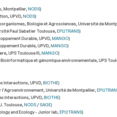
, Montpellier,
NODS
)
ution, UPVD,
NODS
)
oorganismes, Biologie et Agrosciences, Université de Montp
rsité Paul Sabatier Toulouse,
EPI2TRANS
)
eloppement Durable, UPVD,
MANGO
)
eloppement Durable, UPVD,
MANGO
)
re, UPS Toulouse III,
MANGO
)
ioinformatique et génomique environnementale, UPS Toulou
es Interactions, UPVD,
BIOTHE
)
ur l'Agroenvironnement, Université de Montpellier,
EPI2TRAN
des Interactions, UPVD,
BIOTHE
)
U. Toulouse,
NODS
/
SAGE)
ology and Ecology - Junior lab,
EPI2TRANS
)