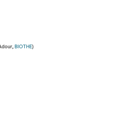
'Adour,
BIOTHE
)