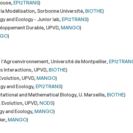
louse,
EPI2TRANS
)
a Modélisation, Sorbonne Université,
BIOTHE
)
gy and Ecology - Junior lab,
EPI2TRANS
)
veloppement Durable, UPVD,
MANGO
)
NGO
)
r l'Agroenvironnement, Université de Montpellier,
EPI2TRAN
es Interactions, UPVD,
BIOTHE
)
Evolution, UPVD,
MANGO
)
ogy and Ecology,
EPI2TRANS
)
tional and Mathematical Biology, U. Marseille,
BIOTHE
)
, Evolution, UPVD,
NODS
)
gy and Ecology,
MANGO
)
ier,
MANGO
)