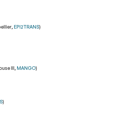
ellier,
EPI2TRANS
)
se III,
MANGO
)
S
)