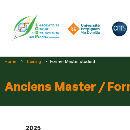
Vous
Home
Training
Former Master student
êtes
ici :
Anciens Master / Fo
2025