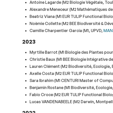
Antoine Lagarde (M2 Biologie Végétale, Tou
Alexandre Meneceur (M2 Mathématiques de l
Beatriz Viana (M1 EUR TULIP Functional Biolo
Noèmie Collette (M2 BEE Biodiversité & Dé
Camille Charpentier Garcia (M1, UPVD,
MA
2023
Myrtille Barrot (M1 Biologie des Plantes pou
Christie Baux (M1 BEE Biologie Intégrative d
Lauren Clément (M2 Biodiversité, Ecologie, 
Axelle Costa (M2 EUR TULIP Functional Biol
Sara Ibrahim (M1 CENTURI Master of Computa
Benjamin Rostane (M1 Biodiversité, Ecologie
Fabio Croce (M2 EUR TULIP Functional Biolo
Lucas VANDENABEELE (M2 Darwin, Montpell
2022