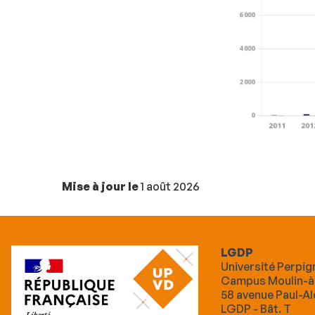
Mise à jour le
1 août 2026
LGDP
Université Perpig
Campus Moulin-à
58 avenue Paul-A
LGDP - Bât. T