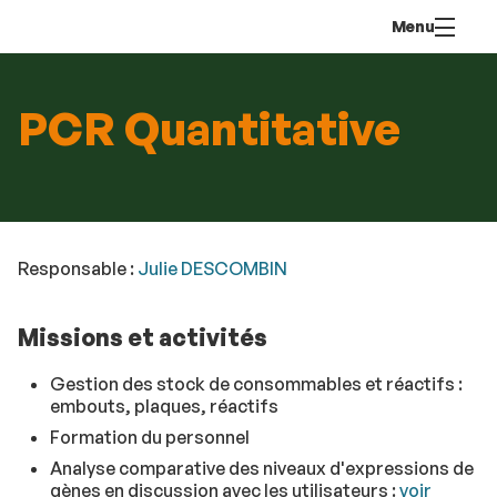
Aller
Navigation
Accès
Connexion
Menu
au
directs
contenu
PCR Quantitative
Responsable :
Julie DESCOMBIN
Missions et activités
Gestion des stock de consommables et réactifs :
embouts, plaques, réactifs
Formation du personnel
Analyse comparative des niveaux d'expressions de
gènes en discussion avec les utilisateurs :
voir