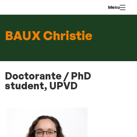
Aller
Navigation
Accès
Connexion
Menu
au
directs
contenu
BAUX Christie
Doctorante / PhD
student, UPVD