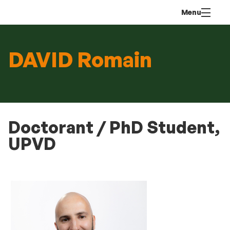
Aller
Navigation
Accès
Connexion
Menu
au
directs
contenu
DAVID Romain
Doctorant / PhD Student,
UPVD