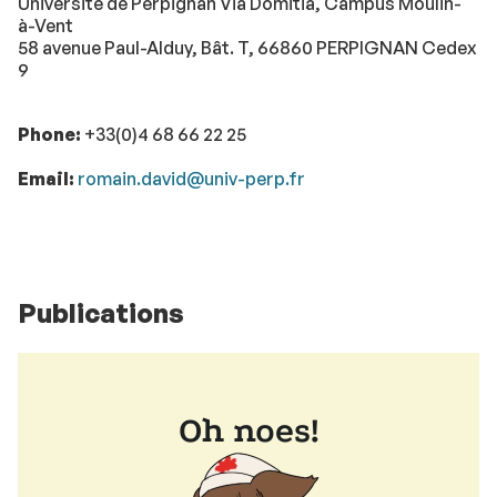
Université de Perpignan Via Domitia, Campus Moulin-
à-Vent
58 avenue Paul-Alduy, Bât. T, 66860 PERPIGNAN Cedex
9
Phone:
+33(0)4 68 66 22 25
Email:
romain.david@univ-perp.fr
Publications