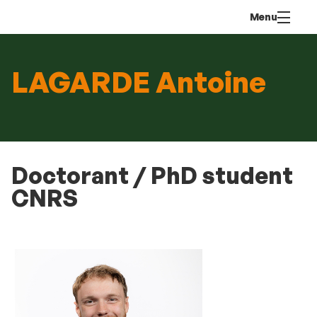
Aller
Navigation
Accès
Connexion
Menu
au
directs
contenu
LAGARDE Antoine
Doctorant / PhD student
CNRS