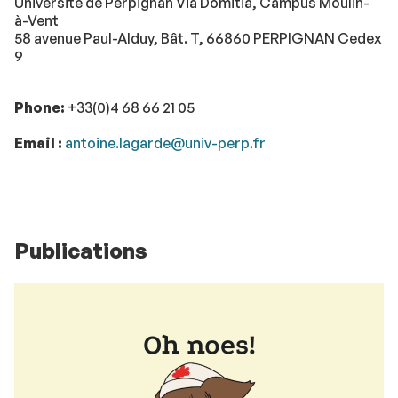
Université de Perpignan Via Domitia, Campus Moulin-
à-Vent
58 avenue Paul-Alduy, Bât. T, 66860 PERPIGNAN Cedex
9
Phone:
+33(0)4 68 66 21 05
Email :
antoine.lagarde@univ-perp.fr
Publications