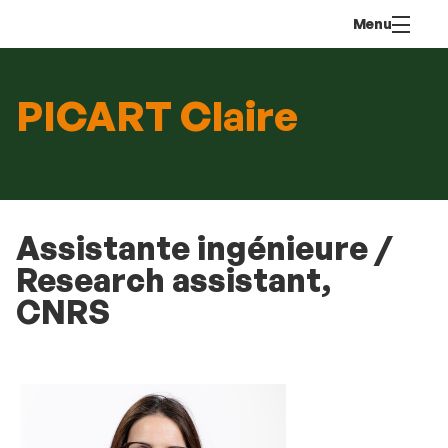
Aller
Navigation
Accès
Connexion
Menu
au
directs
contenu
PICART Claire
Assistante ingénieure /
Research assistant,
CNRS