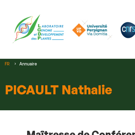
Vous
FR
Annuaire
êtes
ici :
PICAULT Nathalie
Maîtresse de Confére