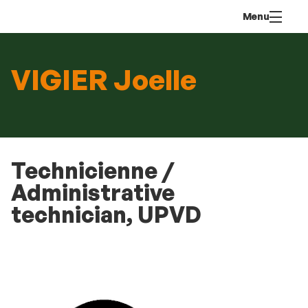
Aller
Navigation
Accès
Connexion
Menu
au
directs
contenu
VIGIER Joelle
Technicienne /
Administrative
technician, UPVD