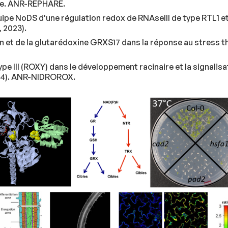
que. ANR-REPHARE.
uipe NoDS d'une régulation redox de RNAseIII de type RTL1 e
, 2023).
n et de la glutarédoxine GRXS17 dans la réponse au stress t
pe III (ROXY) dans le développement racinaire et la signalisa
 2024). ANR-NIDROROX.