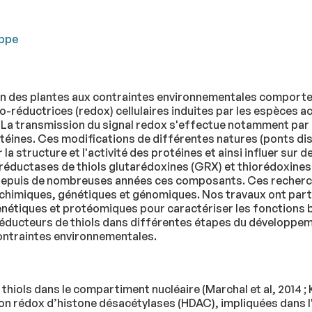
ippe
des plantes aux contraintes environnementales comporte u
réductrices (redox) cellulaires induites par les espèces act
a transmission du signal redox s'effectue notamment par 
éines. Ces modifications de différentes natures (ponts disu
er la structure et l'activité des protéines et ainsi influer s
es réductases de thiols glutarédoxines (GRX) et thiorédoxine
ie depuis de nombreuses années ces composants. Ces recher
imiques, génétiques et génomiques. Nos travaux ont particip
nétiques et protéomiques pour caractériser les fonctions bi
 réducteurs de thiols dans différentes étapes du développeme
ontraintes environnementales.
hiols dans le compartiment nucléaire (Marchal et al, 2014 ; 
tion rédox d’histone désacétylases (HDAC), impliquées dans 