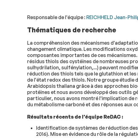
Responsable de l'équipe :
REICHHELD Jean-Phil
Thématiques de recherche
La compréhension des mécanismes d'adaptation 
changement climatique. Les modifications oxydo-
composantes importantes de ces mécanismes. L
résidus thiols des cystéines de nombreuses prot
sulhydrilation, sulfénylation,...) peuvent modifi
réduction des thiols tels que le glutathion et l
de l'état redox des thiols. Notre groupe étud
Arabidopsis thaliana grâce à des approches bioch
protéines et nous avons développé des outils gé
particulier, nous avons montré l'implication de
du métabolisme carboné et des réponses aux c
Résultats récents de l’équipe ReDAC :
Identification de systèmes de réduction des t
2016). Mise en évidence du rôle de la régula