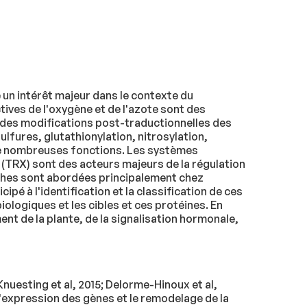
n intérêt majeur dans le contexte du
ives de l'oxygène et de l'azote sont des
des modifications post-traductionnelles des
lfures, glutathionylation, nitrosylation,
ur de nombreuses fonctions. Les systèmes
s (TRX) sont des acteurs majeurs de la régulation
ches sont abordées principalement chez
é à l'identification et la classification de ces
ologiques et les cibles et ces protéines. En
nt de la plante, de la signalisation hormonale,
Knuesting et al, 2015; Delorme-Hinoux et al,
l'expression des gènes et le remodelage de la