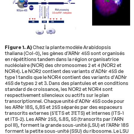
Figure 1. A)
Chez la plante modèle Arabidopsis
thaliana (Col-0), les gènes d’ARNr 45S sont organisés
en répétitions tandem dans la région organisatrice
nucléolaire (NOR) des chromosomes 2 et 4 (NOR2 et
NOR4). Le NOR2 contient des variants d'ADNr 45S de
type 1 tandis que le NOR4 contient des variants d'ADNr
45S de types 2 et 3. Dans des plantules et en conditions
standard de croissance, les NOR2 et NOR4 sont
respectivement silencieux ou actifs sur le plan
transcriptionnel. Chaque unité d'ADNr 45S code pour
les ARNr 18S, 5,8S et 25S séparés par des espaceurs
transcrits externes (5'ETS et 3'ETS) et internes (ITS-1
et ITS-2). Les ARNr 25S, 5.8S, 5S (transcrits par l’ARN
pol III), forment la grande sous-unité (LSU) et l’ARNr 18S
forment la petite sous-unité (SSU) du ribosome. Le LSU