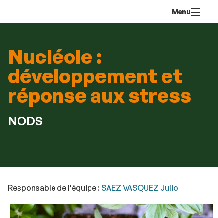
Aller
Navigation
Accès
Connexion
Menu
au
directs
contenu
Nucléole :
développement et
réponse aux stress
NODS
Responsable de l'équipe :
SAEZ VASQUEZ Julio