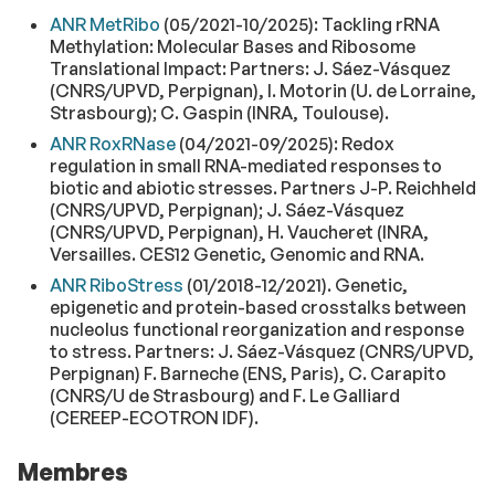
ANR MetRibo
(05/2021-10/2025): Tackling rRNA
Methylation: Molecular Bases and Ribosome
Translational Impact: Partners: J. Sáez-Vásquez
(CNRS/UPVD, Perpignan), I. Motorin (U. de Lorraine,
Strasbourg); C. Gaspin (INRA, Toulouse).
ANR RoxRNase
(04/2021-09/2025): Redox
regulation in small RNA-mediated responses to
biotic and abiotic stresses. Partners J-P. Reichheld
(CNRS/UPVD, Perpignan); J. Sáez-Vásquez
(CNRS/UPVD, Perpignan), H. Vaucheret (INRA,
Versailles. CES12 Genetic, Genomic and RNA.
ANR RiboStress
(01/2018-12/2021). Genetic,
epigenetic and protein-based crosstalks between
nucleolus functional reorganization and response
to stress. Partners: J. Sáez-Vásquez (CNRS/UPVD,
Perpignan) F. Barneche (ENS, Paris), C. Carapito
(CNRS/U de Strasbourg) and F. Le Galliard
(CEREEP-ECOTRON IDF).
Membres