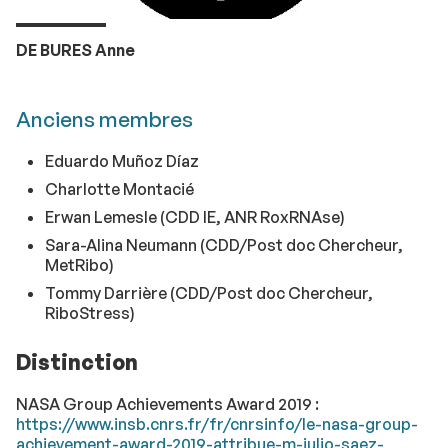
DE BURES Anne
Anciens membres
Eduardo Muñoz Díaz
Charlotte Montacié
Erwan Lemesle (CDD IE, ANR RoxRNAse)
Sara-Alina Neumann (CDD/Post doc Chercheur,
MetRibo)
Tommy Darrière (CDD/Post doc Chercheur,
RiboStress)
Distinction
NASA Group Achievements Award 2019 :
https://www.insb.cnrs.fr/fr/cnrsinfo/le-nasa-group-
achievement-award-2019-attribue-m-julio-saez-