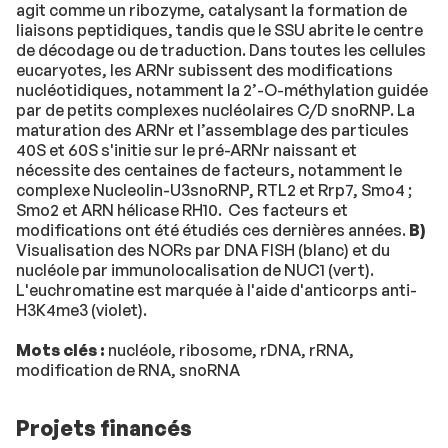
agit comme un ribozyme, catalysant la formation de
liaisons peptidiques, tandis que le SSU abrite le centre
de décodage ou de traduction. Dans toutes les cellules
eucaryotes, les ARNr subissent des modifications
nucléotidiques, notamment la 2’-O-méthylation guidée
par de petits complexes nucléolaires C/D snoRNP. La
maturation des ARNr et l’assemblage des particules
40S et 60S s'initie sur le pré-ARNr naissant et
nécessite des centaines de facteurs, notamment le
complexe Nucleolin-U3snoRNP, RTL2 et Rrp7, Smo4 ;
Smo2 et ARN hélicase RH10. Ces facteurs et
modifications ont été étudiés ces dernières années.
B)
Visualisation des NORs par DNA FISH (blanc) et du
nucléole par immunolocalisation de NUC1 (vert).
L'euchromatine est marquée à l'aide d'anticorps anti-
H3K4me3 (violet).
Mots clés :
nucléole, ribosome, rDNA, rRNA,
modification de RNA, snoRNA
Projets financés