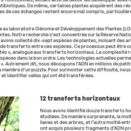
ntibiotiques. De même, certaines plantes acquièrent des rés
s de ces échanges restent encore mal compris, particulièr
e au laboratoire Génome et Développement des Plantes (LGDP
antes. Notre recherche s’est concentrée sur la Réserve Natio
vons collecté dix-sept espèces de plantes, incluant des arb
es de transferts entre ces espèces. Ce processus peut être c
s », analogue aux transferts horizontaux. La complexité rés
 espèces dans le bon ordre. Les technologies actuelles perm
 ». Autrement dit, nous découpons l’ADN en millions de petit
la manière d’un puzzle. Pour surmonter cette difficulté, nou
t identifier celles qui ont été transférées.
12 transferts horizontaux
Nous avons identifié douze transferts ho
étudiées. De manière surprenante, la moi
lianes et des arbres, et l’autre moitié entr
ont acquis plusieurs fragments d’ADN prov