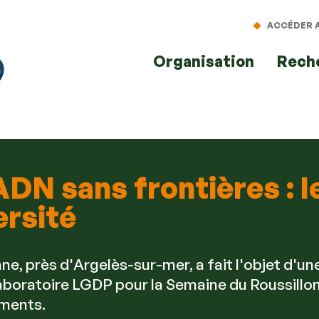
Aller
Navigation
Accès
Connexion
au
directs
ACCÉDER A
contenu
Organisation
Rech
ADN sans frontières : 
ersité
e, près d'Argelès-sur-mer, a fait l'objet d'une
laboratoire LGDP pour la Semaine du Roussillon
ements.