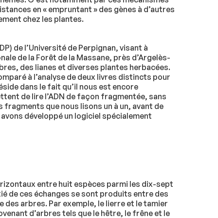
istances en « empruntant » des gènes à d’autres
ement chez les plantes.
) de l’Université de Perpignan, visant à
nale de la Forêt de la Massane, près d’Argelès-
res, des lianes et diverses plantes herbacées.
omparé à l’analyse de deux livres distincts pour
ide dans le fait qu’il nous est encore
ettent de lire l’ADN de façon fragmentée, sans
s fragments que nous lisons un à un, avant de
s avons développé un logiciel spécialement
rizontaux entre huit espèces parmi les dix-sept
tié de ces échanges se sont produits entre des
e des arbres. Par exemple, le lierre et le tamier
enant d’arbres tels que le hêtre, le frêne et le