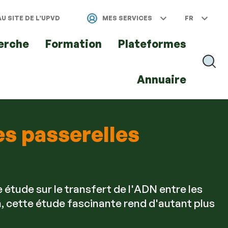
U SITE DE L’UPVD
MES SERVICES
FR
erche
Formation
Plateformes
RECH
Annuaire
les passerelles
 étude sur le transfert de l'ADN entre les
, cette étude fascinante rend d'autant plus